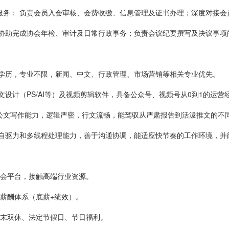
服务： 负责会员入会审核、会费收缴、信息管理及证书办理；深度对接
 协助完成协会年检、审计及日常行政事务；负责会议纪要撰写及决议事项
上学历，专业不限，新闻、中文、行政管理、市场营销等相关专业优先。
图文设计（PS/AI等）及视频剪辑软件，具备公众号、视频号从0到1的运
公文写作能力，逻辑严密，行文流畅，能驾驭从严肃报告到活泼推文的不
自驱力和多线程处理能力，善于沟通协调，能适应快节奏的工作环境，并能接受 
协会平台，接触高端行业资源。
的薪酬体系（底薪+绩效）。
周末双休、法定节假日、节日福利。